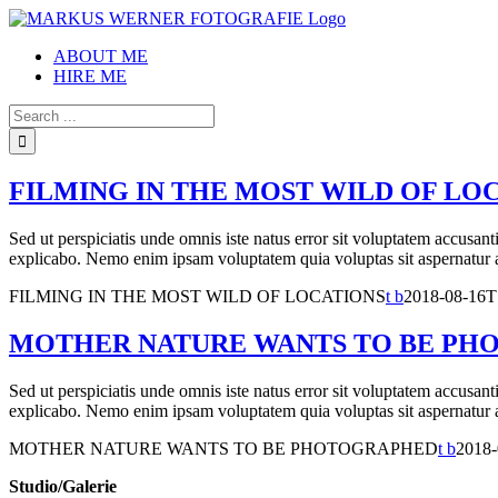
Skip
to
ABOUT ME
content
HIRE ME
Search
for:
FILMING IN THE MOST WILD OF LO
Sed ut perspiciatis unde omnis iste natus error sit voluptatem accusan
explicabo. Nemo enim ipsam voluptatem quia voluptas sit aspernatur a
FILMING IN THE MOST WILD OF LOCATIONS
t b
2018-08-16T
MOTHER NATURE WANTS TO BE PH
Sed ut perspiciatis unde omnis iste natus error sit voluptatem accusan
explicabo. Nemo enim ipsam voluptatem quia voluptas sit aspernatur a
MOTHER NATURE WANTS TO BE PHOTOGRAPHED
t b
2018-
Studio/Galerie