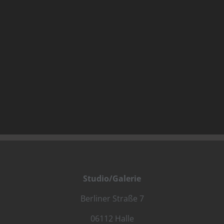
Buch: Zeit der großen Freiheit
Buch: Zeit der großen Freiheit
Studio/Galerie
Berliner Straße 7
06112 Halle