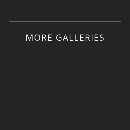
MORE GALLERIES
About swimming
About swimming
Love Beauty Truth
Love Beauty Truth